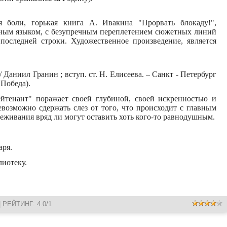
ая боли, горькая книга А. Ивакина "Прорвать блокаду!",
ным языком, с безупречным переплетением сюжетных линий
последней строки. Художественное произведение, является
.
 Даниил Гранин ; вступ. ст. Н. Елисеева. – Санкт - Петербург
 Победа).
тенант" поражает своей глубиной, своей искренностью и
возможно сдержать слез от того, что происходит с главным
реживания вряд ли могут оставить хоть кого-то равнодушным.
аря.
иотеку.
|
РЕЙТИНГ
:
4.0
/
1