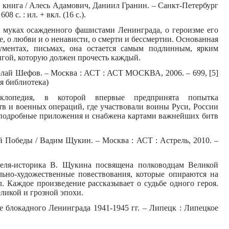
 книга / Алесь Адамович, Даниил Гранин. – Санкт-Петербург
08 с. : ил. + вкл. (16 с.).
о муках осажденного фашистами Ленинграда, о героизме его
е, о любви и о ненависти, о смерти и бессмертии. Основанная
ументах, письмах, она остается самым подлинным, ярким
игой, которую должен прочесть каждый.
олай Шефов. – Москва : АСТ : АСТ МОСКВА, 2006. – 699, [5]
ая библиотека)
клопедия, в которой впервые предпринята попытка
тв и военных операций, где участвовали воины Руси, России
подробные приложения и снабжена картами важнейших битв
 Победы / Вадим Щукин. – Москва : АСТ : Астрель, 2010. –
теля-историка В. Щукина посвящена полководцам Великой
ьно-художественные повествования, которые опираются на
. Каждое произведение рассказывает о судьбе одного героя.
ликой и грозной эпохи.
ле блокадного Ленинграда 1941-1945 гг. – Липецк : Липецкое