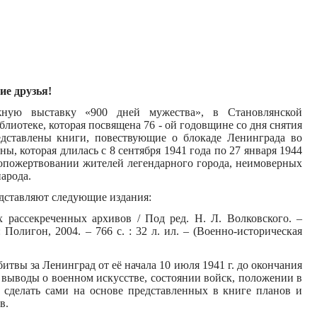
ие друзья!
жную выставку «900 дней мужества», в Становлянской
лиотеке, которая посвящена 76 - ой годовщине со дня снятия
дставлены книги, повествующие о блокаде Ленинграда во
, которая длилась с 8 сентября 1941 года по 27 января 1944
амопожертвовании жителей легендарного города, неимоверных
арода.
едставляют следующие издания:
 рассекреченных архивов / Под ред. Н. Л. Волковского. –
Полигон, 2004. – 766 с. : 32 л. ил. – (Военно-историческая
битвы за Ленинград от её начала 10 июля 1941 г. до окончания
и выводы о военном искусстве, состоянии войск, положении в
 сделать сами на основе представленных в книге планов и
в.