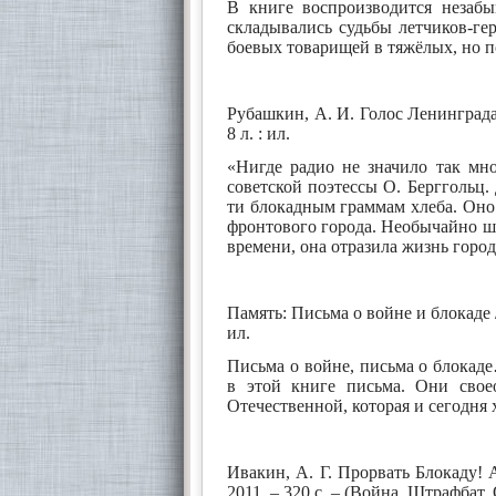
В книге воспроизводится незабы
складывались судьбы летчиков-г
боевых товарищей в тяжёлых, но 
Рубашкин, А. И. Голос Ленинграда /
8 л. : ил.
«Нигде радио не значило так мно
советской поэтессы О. Берггольц.
ти блокадным граммам хлеба. Оно
фронтового города. Необычайно ш
времени, она отразила жизнь города
Память: Письма о войне и блокаде /
ил.
Письма о войне, письма о блокад
в этой книге письма. Они свое
Отечественной, которая и сегодня
Ивакин, А. Г. Прорвать Блокаду! 
2011. – 320 с. – (Война. Штрафбат.