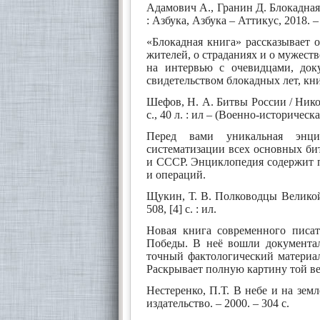
Адамович А., Гранин Д. Блокадная
: Азбука, Азбука – Аттикус, 2018. – 6
«Блокадная книга» рассказывает 
жителей, о страданиях и о мужеств
на интервью с очевидцами, док
свидетельством блокадных лет, кн
Шефов, Н. А. Битвы России / Ник
с., 40 л. : ил – (Военно-историческ
Перед вами уникальная энци
систематизации всех основных би
и СССР. Энциклопедия содержит 
и операций.
Щукин, Т. В. Полководцы Великой
508, [4] с. : ил.
Новая книга современного писа
Победы. В неё вошли документал
точный фактологический материал
Раскрывает полную картину той ве
Нестеренко, П.Т. В небе и на зем
издательство. – 2000. – 304 с.