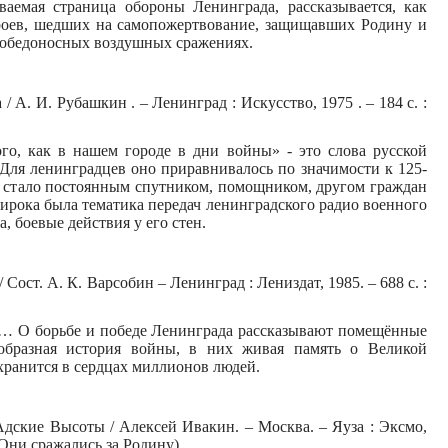
ваемая страница обороны Ленинграда, рассказывается, как
ероев, шедших на самопожертвование, защищавших Родину и
победоносных воздушных сражениях.
 А. И. Рубашкин . – Ленинград : Искусство, 1975 . – 184 с. :
го, как в нашем городе в дни войны» - это слова русской
 Для ленинградцев оно приравнивалось по значимости к 125-
 стало постоянным спутником, помощником, другом граждан
ирока была тематика передач ленинградского радио военного
, боевые действия у его стен.
 Сост. А. К. Варсобин – Ленинград : Лениздат, 1985. – 688 с. :
е… О борьбе и победе Ленинграда рассказывают помещённые
образная история войны, в них живая память о Великой
 хранится в сердцах миллионов людей.
Адские Высоты / Алексей Ивакин. – Москва. – Яуза : Эксмо,
 Они сражались за Родину).