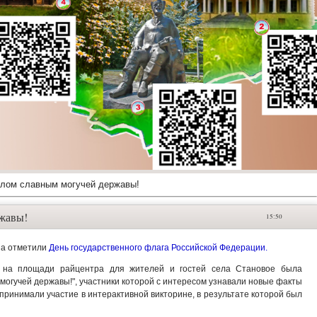
лом славным могучей державы!
жавы!
15:50
на отметили
День государственного флага Российской Федерации.
на площади райцентра для жителей и гостей села Становое была
могучей державы!", участники которой с интересом узнавали новые факты
принимали участие в интерактивной викторине, в результате которой был