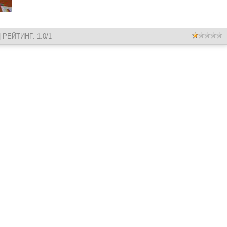
|
РЕЙТИНГ
:
1.0
/
1