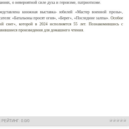
даниях, о невероятной силе духа и героизме, патриотизме.
редставлена книжная выставка- юбилей «Мастер военной прозы»,
ателя: «Батальоны просят огня», «Берег», «Последние залпы».
Особое
ий снег», которой в 2024 исполняется 55 лет. Познакомившись с
равившиеся произведения для домашнего чтения.
|
РЕЙТИНГ
:
0.0
/
0