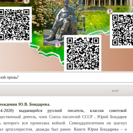
ной прозы"
14:53
 рождения Ю.В. Бондарева.
-2020) выдающийся русский писатель, классик советской
бщественный деятель, член Союза писателей СССР
.
Юрий Бондарев
 которого вся пронизана войной. Семнадцатилетним он шагнул
ал артиллеристом, дважды был ранен.
Книги Юрия Бондарева – о