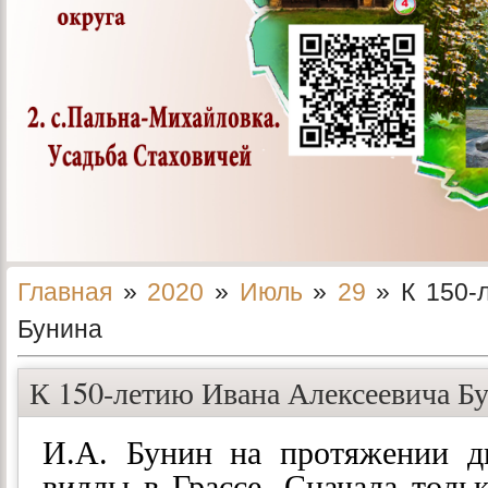
Главная
»
2020
»
Июль
»
29
» К 150-
Бунина
К 150-летию Ивана Алексеевича Б
И.А. Бунин на протяжении д
виллы в Грассе. Сначала тольк