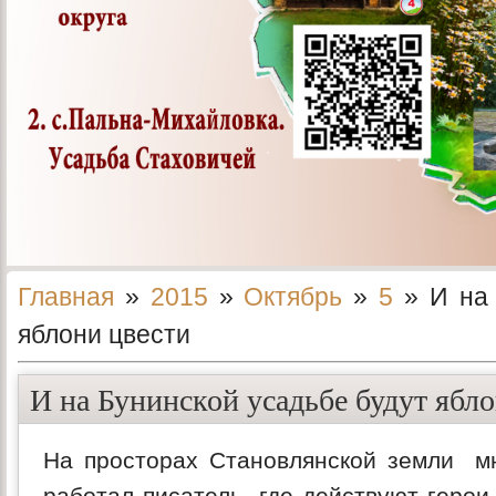
Главная
»
2015
»
Октябрь
»
5
» И на 
яблони цвести
И на Бунинской усадьбе будут ябл
На просторах Становлянской земли мн
работал писатель, где действуют герои