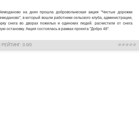
Чемоданово на днях прошла добровольческая акция "Чистые дорожки
емоданово", в который вошли работники сельского клуба, администрации,
рку снега во дворах пожилых и одиноких людей. расчистили от снега
ную остановку. Акция состоялась в рамках проекта "Добро 48".
|
РЕЙТИНГ
:
0.0
/
0